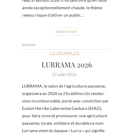
l’eau à l’édition 2026. Il va sans dire qu’en cette
année exceptionnellement chaude, le thème
retenu risque d’attirer un public…
READ MORE
lurrama
1_LURRAMA_FR
LURRAMA 2026
22 juillet 2026
LURRAMA, le salon de l’agriculture paysanne,
organisera en 2026 sa 21e édition.Un rendez-
vous incontournable, porté avec conviction par
Euskal Herriko Laborantza Ganbara (EHLG),
pour faire vivre et promouvoir une agriculture
paysanne, locale, solidaire et durable.Le nom
Lurrama vient du basque « Lurra » qui signifie