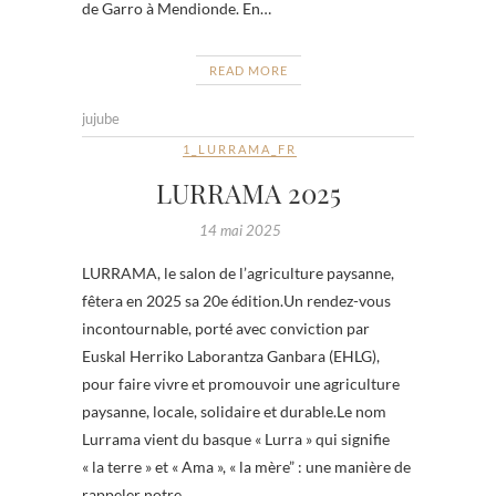
de Garro à Mendionde. En…
READ MORE
jujube
1_LURRAMA_FR
LURRAMA 2025
14 mai 2025
LURRAMA, le salon de l’agriculture paysanne,
fêtera en 2025 sa 20e édition.Un rendez-vous
incontournable, porté avec conviction par
Euskal Herriko Laborantza Ganbara (EHLG),
pour faire vivre et promouvoir une agriculture
paysanne, locale, solidaire et durable.Le nom
Lurrama vient du basque « Lurra » qui signifie
« la terre » et « Ama », « la mère” : une manière de
rappeler notre…