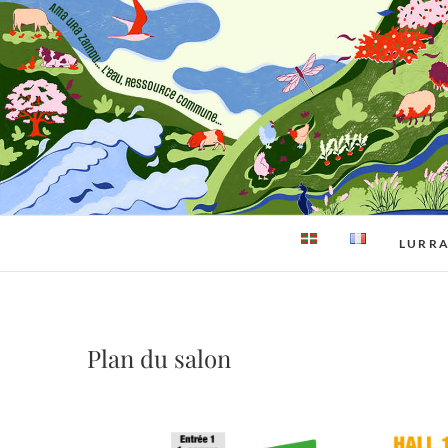
Skip
to
content
LURR
Plan du salon