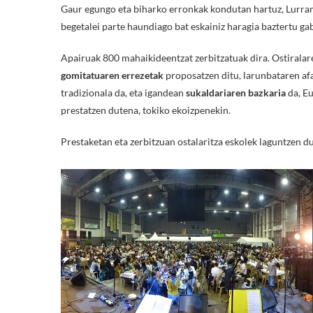
Gaur egungo eta biharko erronkak kondutan hartuz, Lurram
begetalei parte haundiago bat eskainiz haragia baztertu ga
Apairuak 800 mahaikideentzat zerbitzatuak dira. Ostiralar
gomitatuaren errezetak
proposatzen ditu, larunbataren af
tradizionala da, eta igandean
sukaldariaren bazkaria
da, Eu
prestatzen dutena, tokiko ekoizpenekin.
Prestaketan eta zerbitzuan ostalaritza eskolek laguntzen du