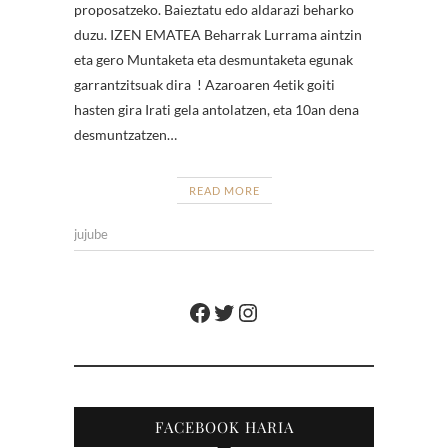
proposatzeko. Baieztatu edo aldarazi beharko
duzu. IZEN EMATEA Beharrak Lurrama aintzin
eta gero Muntaketa eta desmuntaketa egunak
garrantzitsuak dira ! Azaroaren 4etik goiti
hasten gira Irati gela antolatzen, eta 10an dena
desmuntzatzen…
READ MORE
jujube
Facebook
Twitter
Instagram
FACEBOOK HARIA